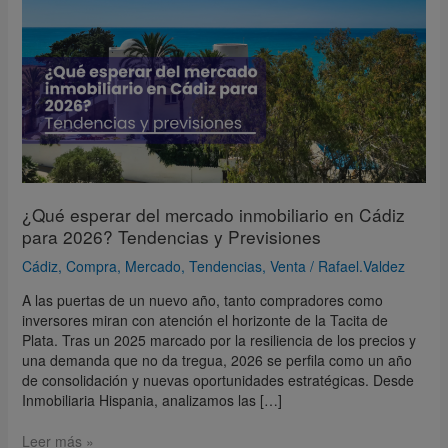
del
mercado
inmobiliario
en
Cádiz
para
2026?
Tendencias
y
Previsiones
¿Qué esperar del mercado inmobiliario en Cádiz
para 2026? Tendencias y Previsiones
Cádiz
,
Compra
,
Mercado
,
Tendencias
,
Venta
/
Rafael.Valdez
A las puertas de un nuevo año, tanto compradores como
inversores miran con atención el horizonte de la Tacita de
Plata. Tras un 2025 marcado por la resiliencia de los precios y
una demanda que no da tregua, 2026 se perfila como un año
de consolidación y nuevas oportunidades estratégicas. Desde
Inmobiliaria Hispania, analizamos las […]
Leer más »