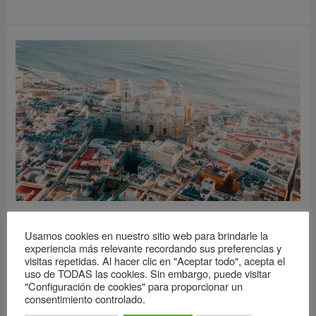
Barrios
de
Cádiz
para
vivir
Barrios de Cádiz para vivir
Usamos cookies en nuestro sitio web para brindarle la
Cádiz
/
Inmobiliaria Hispania
experiencia más relevante recordando sus preferencias y
visitas repetidas. Al hacer clic en "Aceptar todo", acepta el
Cada barrio de la ciudad ofrece un ambiente único y
uso de TODAS las cookies. Sin embargo, puede visitar
características que se adaptan a diferentes estilos de vida y
"Configuración de cookies" para proporcionar un
preferencias. A continuación, exploraremos en detalle los
consentimiento controlado.
mejores barrios de Cádiz para vivir.