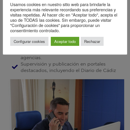
DE LA PROPIEDAD:
Usamos cookies en nuestro sitio web para brindarle la
experiencia más relevante recordando sus preferencias y
Fotografía profesional y Certificado de
visitas repetidas. Al hacer clic en "Aceptar todo", acepta el
Eficiencia Energética con planos.
uso de TODAS las cookies. Sin embargo, puede visitar
"Configuración de cookies" para proporcionar un
Campaña de marketing enfocada en resaltar
consentimiento controlado.
las características únicas.
Alta en el software inmobiliario, envío a
Configurar cookies
Aceptar todo
Rechazar
demandantes potenciales y compartición en
la MLS de Cádiz(GICA) con más de 80
agencias.
Supervisión y publicación en portales
destacados, incluyendo el Diario de Cádiz