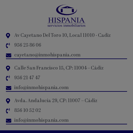
Av Cayetano Del Toro 10, Local 11010 - Cadiz
956 25 86 06
cayetano@inmohispania.com
Calle San Francisco 15, CP: 11004 – Cádiz
956 21 47 47
info@inmohispania.com
Avda. Andalucía 29, CP: 11007 – Cádiz
856 10 52 02
info@inmohispania.com