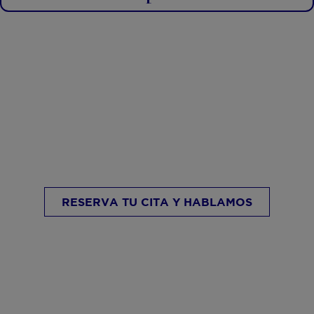
¿Tienes dudas o inquietudes?,
Queremos escucharte.
RESERVA TU CITA Y HABLAMOS