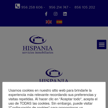
Ir
al
956 258 606 -
956 214 747 -
856 105 202
Facebook-
Instagram
Linkedin
contenido
f
M
Usamos cookies en nuestro sitio web para brindarle la
Av Cayetano Del Toro 10, Local 11010 - Cadiz
experiencia más relevante recordando sus preferencias y
visitas repetidas. Al hacer clic en "Aceptar todo", acepta el
956 25 86 06
uso de TODAS las cookies. Sin embargo, puede visitar
"Configuración de cookies" para proporcionar un