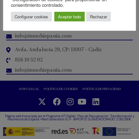
cayetano@inmohispania.com
consentimiento controlado.
Calle San Francisco 15, CP: 11004 – Cádiz
Configurar cookies
Aceptar todo
Rechazar
956 21 47 47
info@inmohispania.com
Avda. Andalucía 29, CP: 11007 – Cádiz
856 10 52 02
info@inmohispania.com
AVISO LEGAL
POLÍTICA DE COOKIES
POLÍTICA DE PRIVACIDAD
Página web financiada por el Programa KIT Digital. Plan de Recuperación, Transformación y
Resiliencia de España «Next Generation EU». IMPORTE SUBVENCIONADO: 2.000,000€.