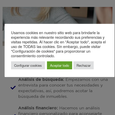
Usamos cookies en nuestro sitio web para brindarle la
experiencia más relevante recordando sus preferencias y
visitas repetidas. Al hacer clic en "Aceptar todo", acepta el
uso de TODAS las cookies. Sin embargo, puede visitar
"Configuración de cookies" para proporcionar un
consentimiento controlado.
Configurar cookies
Aceptar todo
Rechazar
Etapa uno: Preparación
Análisis de búsqueda:
Empezamos con una
entrevista para conocer tus necesidades y
expectativas, así, podremos acotar la
búsqueda de inmuebles.
Análisis financiero:
Hacemos un análisis
financiero personalizado para aconsejarte